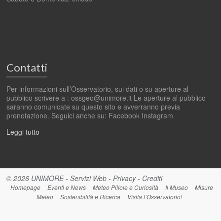
Contatti
Per informazioni sull’Osservatorio, sui dati o su aperture al
pubblico scrivere a : ossgeo@unimore.it Le aperture al pubblico
saranno comunicate su questo sito e avverranno previa
prenotazione. Seguici anche su: Facebook Instagram
Leggi tutto
© 2026
UNIMORE
-
Servizi Web
-
Privacy
-
Crediti
Homepage
Eventi e News
Meteo Pillole e Curiosità
Il Museo
Misure
Meteo
Sostenibilità e Ricerca
Visita l’Osservatorio!