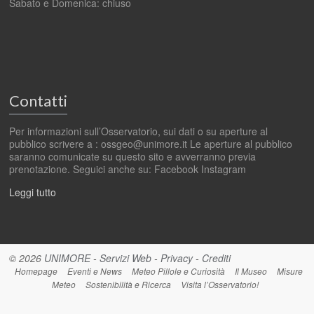
Sabato e Domenica: chiuso
Contatti
Per informazioni sull’Osservatorio, sui dati o su aperture al
pubblico scrivere a : ossgeo@unimore.it Le aperture al pubblico
saranno comunicate su questo sito e avverranno previa
prenotazione. Seguici anche su: Facebook Instagram
Leggi tutto
© 2026
UNIMORE
-
Servizi Web
-
Privacy
-
Crediti
Homepage
Eventi e News
Meteo Pillole e Curiosità
Il Museo
Misure
Meteo
Sostenibilità e Ricerca
Visita l’Osservatorio!