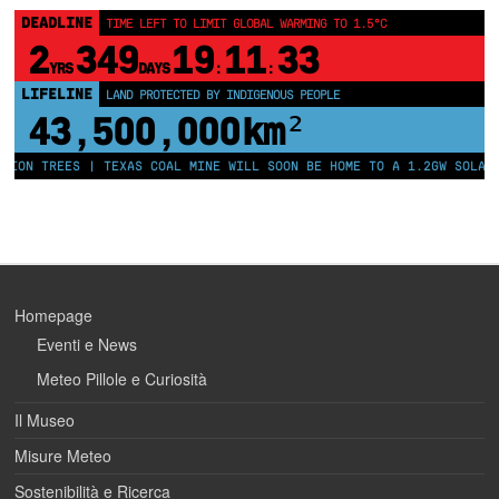
DEADLINE
TIME LEFT TO LIMIT GLOBAL WARMING TO 1.5°C
2
349
19
11
32
YRS
DAYS
:
:
LIFELINE
LAND PROTECTED BY INDIGENOUS PEOPLE
43,500,000
km²
ION TREES | TEXAS COAL MINE WILL SOON BE HOME TO A 1.2GW SOLAR F
Homepage
Eventi e News
Meteo Pillole e Curiosità
Il Museo
Misure Meteo
Sostenibilità e Ricerca